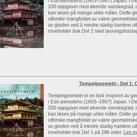
i Edo-periodens (1603–1867) Japan. I Del
200 oppgaver med økende vanskegrad, o
kan løses på mange ulike måter. Dette gir
utforske mangfoldet av vakre geometris
av gleden ved å mestre stadig hardere utf
inneholder bok Del 2 med løsningsforsla
Tempelgeometri - Del 1:
Tempelgeometri er en bok inspirert av 
i Edo-periodens (1603–1867) Japan. I Del
200 oppgaver med økende vanskegrad, o
kan løses på mange ulike måter. Dette gir
utforske mangfoldet av vakre geometris
av gleden ved å mestre stadig hardere utf
inneholder bok Del 1 på 296 sider.
Les me