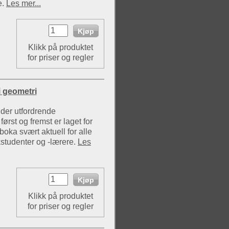
e.
Les mer...
Klikk på produktet
for priser og regler
i geometri
der utfordrende
rst og fremst er laget for
oka svært aktuell for alle
studenter og -lærere.
Les
Klikk på produktet
for priser og regler