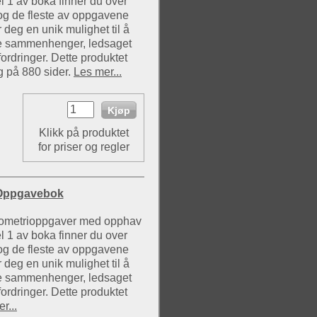
 1 av boka finner du over
g de fleste av oppgavene
 deg en unik mulighet til å
ke sammenhenger, ledsaget
ordringer. Dette produktet
g på 880 sider.
Les mer...
Klikk på produktet
for priser og regler
 Oppgavebok
geometrioppgaver med opphav
 1 av boka finner du over
g de fleste av oppgavene
 deg en unik mulighet til å
ke sammenhenger, ledsaget
ordringer. Dette produktet
r...