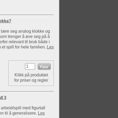
lokka?
 å lære seg analog klokke og
som trenger å øve seg på å
erfor relevant til bruk både i
t spill for hele familien.
Les
Klikk på produktet
for priser og regler
ll 3
arbeid/spill med figurtall
n til å generalisere.
Les