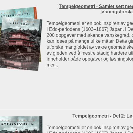
Tempelgeometri - Samlet sett m
løsningsforsl
Tempelgeometri er en bok inspirert av 
i Edo-periodens (1603–1867) Japan. I Del
200 oppgaver med økende vanskegrad, o
kan løses på mange ulike måter. Dette gir
utforske mangfoldet av vakre geometris
av gleden ved å mestre stadig hardere utf
inneholder både oppgaver og løsningsfor
mer...
Tempelgeometri - Del 2: L
Tempelgeometri er en bok inspirert av 