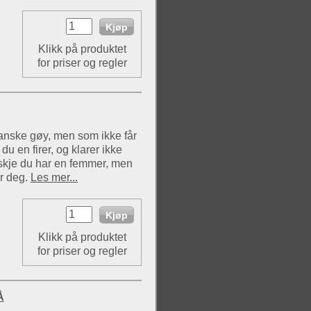
Klikk på produktet
for priser og regler
anske gøy, men som ikke får
u en firer, og klarer ikke
kje du har en femmer, men
or deg.
Les mer...
Klikk på produktet
for priser og regler
Å