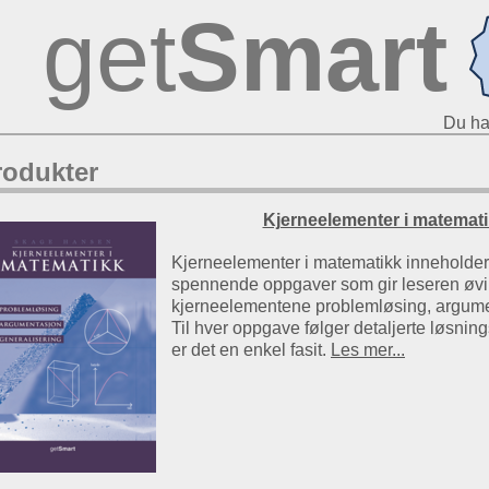
get
Smart
Du ha
rodukter
Kjerneelementer i matemat
Kjerneelementer i matematikk inneholde
spennende oppgaver som gir leseren øvin
kjerneelementene problemløsing, argume
Til hver oppgave følger detaljerte løsning
er det en enkel fasit.
Les mer...