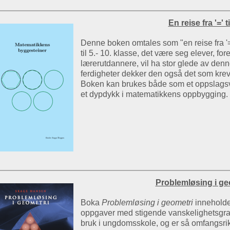
En reise fra '=' t
Denne boken omtales som "en reise fra '=' 
til 5.- 10. klasse, det være seg elever, for
lærerutdannere, vil ha stor glede av de
ferdigheter dekker den også det som kr
Boken kan brukes både som et oppslagsv
et dypdykk i matematikkens oppbygging.
Problemløsing i ge
Boka
Problemløsing i geometri
inneholde
oppgaver med stigende vanskelighetsgrad
bruk i ungdomsskole, og er så omfangsrik 