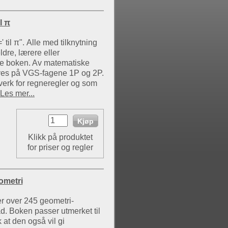
il π
til π". Alle med tilknytning
eldre, lærere eller
nne boken. Av matematiske
eves på VGS-fagene 1P og 2P.
erk for regneregler og som
Les mer...
Klikk på produktet
for priser og regler
ometri
r over 245 geometri-
. Boken passer utmerket til
at den også vil gi