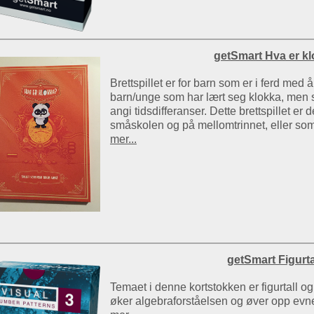
getSmart Hva er k
Brettspillet er for barn som er i ferd med
barn/unge som har lært seg klokka, men 
angi tidsdifferanser. Dette brettspillet er d
småskolen og på mellomtrinnet, eller som e
mer...
getSmart Figurta
Temaet i denne kortstokken er figurtall og 
øker algebraforståelsen og øver opp evne