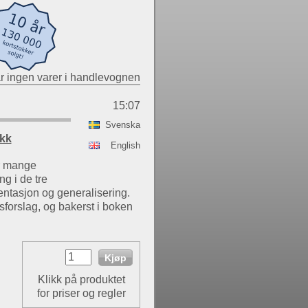
r ingen varer i handlevognen
15:07
Svenska
ikk
English
r mange
g i de tre
ntasjon og generalisering.
sforslag, og bakerst i boken
Klikk på produktet
for priser og regler