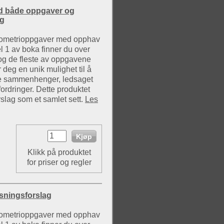
ed både oppgaver og
ag
geometrioppgaver med opphav
 1 av boka finner du over
g de fleste av oppgavene
 deg en unik mulighet til å
ke sammenhenger, ledsaget
ordringer. Dette produktet
slag som et samlet sett.
Les
Klikk på produktet
for priser og regler
øsningsforslag
geometrioppgaver med opphav