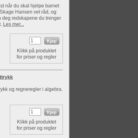
ast når du skal hjelpe barnet
 Skage Hansen vet råd, og
han deg redskapene du trenger
t.
Les mer...
Klikk på produktet
for priser og regler
ttrykk
ykk og regneregler i algebra.
Klikk på produktet
for priser og regler