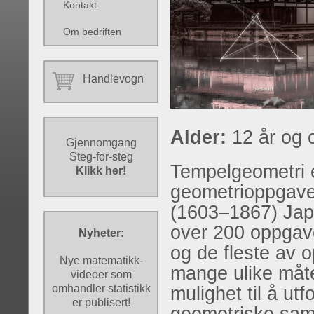
Kontakt
Om bedriften
Handlevogn
Alder:
12 år og 
Gjennomgang
Steg-for-steg
Tempelgeometri e
Klikk her!
geometrioppgave
(1603–1867) Japa
over 200 oppgav
Nyheter:
og de fleste av 
Nye matematikk-
mange ulike måte
videoer som
omhandler statistikk
mulighet til å ut
er publisert!