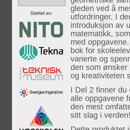
geometriske sam
gleden ved å mes
Støttet av:
utfordringer. I d
introduksjon av 
matematikk, som 
med oppgavene. S
bok for skoleele
varierte og spe
den som ønsker 
og kreativiteten
I Del 2 finner du 
alle oppgavene fr
den mest omfatt
sitt slag i verden
Dette produktet 