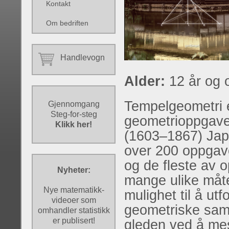
Kontakt
Om bedriften
Handlevogn
Alder:
12 år og 
Tempelgeometri e
Gjennomgang
Steg-for-steg
geometrioppgave
Klikk her!
(1603–1867) Japa
over 200 oppgav
og de fleste av 
Nyheter:
mange ulike måte
Nye matematikk-
mulighet til å ut
videoer som
geometriske sam
omhandler statistikk
er publisert!
gleden ved å mes