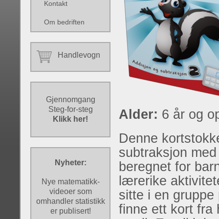
Kontakt
Om bedriften
Handlevogn
Gjennomgang
Steg-for-steg
Alder:
6 år og o
Klikk her!
Denne kortstokke
subtraksjon med 
Nyheter:
beregnet for bar
lærerike aktivite
Nye matematikk-
videoer som
sitte i en grupp
omhandler statistikk
finne ett kort f
er publisert!