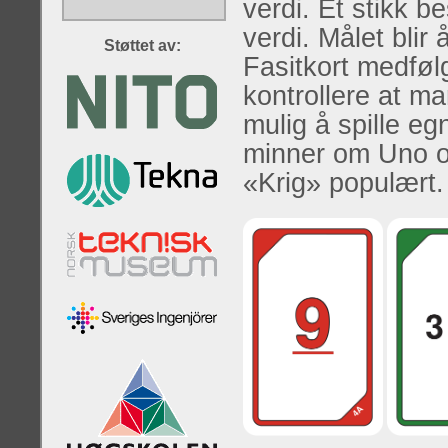
verdi. Et stikk b
verdi. Målet blir 
Støttet av:
Fasitkort medfølg
kontrollere at ma
mulig å spille e
minner om Uno og V
«Krig» populært.