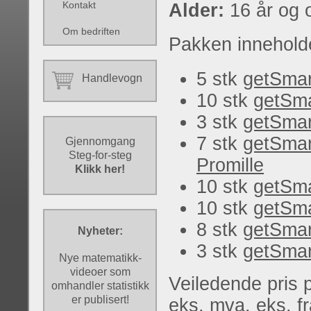
Kontakt
Alder:
16 år og 
Om bedriften
Pakken innehold
5 stk
getSmar
Handlevogn
10 stk
getSmar
3 stk
getSmar
7 stk
getSmar
Gjennomgang
Steg-for-steg
Promille
Klikk her!
10 stk
getSma
10 stk
getSmar
8 stk
getSmart
Nyheter:
3 stk
getSmar
Nye matematikk-
videoer som
Veiledende pris 
omhandler statistikk
er publisert!
eks. mva. eks. fr