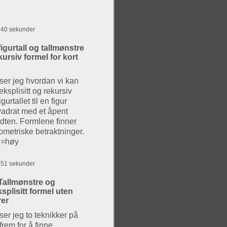
g 40 sekunder
igurtall og tallmønstre
ekursiv formel for kort
ser jeg hvordan vi kan
ksplisitt og rekursiv
igurtallet til en figur
vadrat med et åpent
idten. Formlene finner
ometriske betraktninger.
d=høy
g 51 sekunder
Tallmønstre og
ksplisitt formel uten
rer
ser jeg to teknikker på
frem for å finne