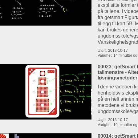
eksplisitte formler 
på tallene. I video
fra getsmart Figurt
tillegg til kort 5B.
kan brukes genere
ungdomsskole/vgs
Vanskelighetsgra
Utgitt: 2013-10-17
Varighet: 14 minutter o
00023: getSmart F
tallmønstre - Alte
løsningsmetoder
I denne videoen ko
henholdsvis eksplis
på en helt annen 
metodene vi brukt
ungdomsskole/vgs
Utgitt: 2013-10-17
Varighet: 10 minutter o
00014: getSmart F