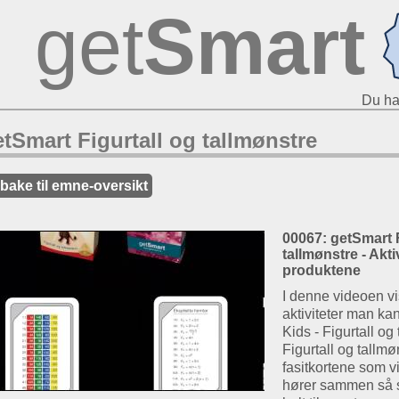
get
Smart
Du ha
tSmart Figurtall og tallmønstre
lbake til emne-oversikt
00067: getSmart F
tallmønstre - Akti
produktene
I denne videoen vis
aktiviteter man k
Kids - Figurtall o
Figurtall og tallmø
fasitkortene som v
hører sammen så st