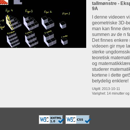
tallmønstre - Eksp
9A
I denne videoen vi
geometriske 3D-be
man kan finne den 
summen av de n før
Det finnes enkere
videoen gir mye l
sterke ungdomssko
teoretisk matemati
og matematikklær
studerer matematik
kortene i dette ge
betydelig enklere!
Utgitt: 2013-10-11
Varighet: 14 minutter o