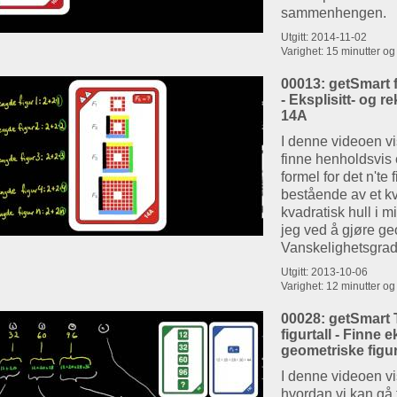
sammenhengen.
Utgitt: 2014-11-02
Varighet: 15 minutter o
00013: getSmart f
- Eksplisitt- og r
14A
I denne videoen vi
finne henholdsvis e
formel for det n'te f
bestående av et k
kvadratisk hull i m
jeg ved å gjøre ge
Vanskelighetsgra
Utgitt: 2013-10-06
Varighet: 12 minutter o
00028: getSmart 
figurtall - Finne e
geometriske figu
I denne videoen vi
hvordan vi kan gå 