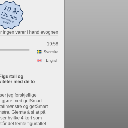
r ingen varer i handlevognen
19:58
Svenska
English
igurtall og
viteter med de to
er jeg forskjellige
an gjøre med getSmart
g tallmønstre og getSmart
nstre. Glemte å si at på
iser hvilke 4 kort som
år det femte figurtallet