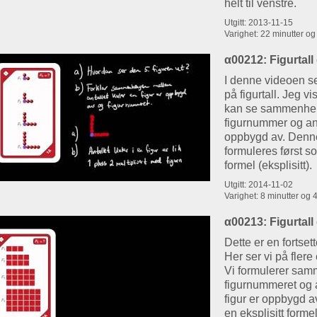
helt til venstre.
Utgitt: 2013-11-15
Varighet: 22 minutter o
α00212: Figurtall 
I denne videoen s
på figurtall. Jeg 
kan se sammenhe
figurnummer og anta
oppbygd av. Den
formuleres først s
formel (eksplisitt).
Utgitt: 2014-11-02
Varighet: 8 minutter og
α00213: Figurtall 
Dette er en fortse
Her ser vi på flere
Vi formulerer sa
figurnummeret og a
figur er oppbygd av
en eksplisitt forme