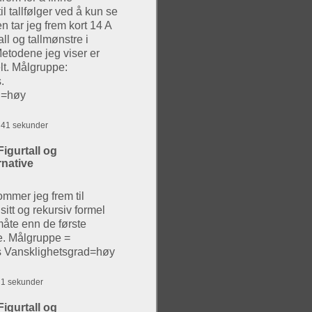
til tallfølger ved å kun se
en tar jeg frem kort 14 A
all og tallmønstre i
 Metodene jeg viser er
lt. Målgruppe:
.
d=høy
g 41 sekunder
igurtall og
rnative
mmer jeg frem til
itt og rekursiv formel
måte enn de første
e. Målgruppe =
 Vansklighetsgrad=høy
g 1 sekunder
igurtall og