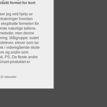
lisitt formel for kort
ser jeg ved hjelp av
trakninger hvordan
eksplisitte formelen for
ste naturlige tallene.
 metoder, men denne
æring. Målgruppe: svært
lelever, elever som tar
kk i videregående skole
ere og andre som
k. PS. De fleste andre
tSmart-produktet er
g 32 sekunder