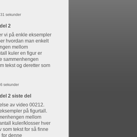
g 31 sekunder
del 2
er vi på enkle eksempler
viser hvordan man enkelt
ngen mellom
ll kuler en figur er
ne sammenhengen
om tekst og deretter som
 46 sekunder
del 2 siste del
ttelse av video 00212.
 eksempler på figurtall.
mmenhengen mellom
ntall kuler/klosser hver
 som tekst for så finne
l for denne