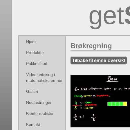
get
Hjem
Brøkregning
Produkter
Tilbake til emne-oversikt
Pakketilbud
Videoinnføring i
matematiske emner
Galleri
Nedlastninger
Kjente realister
Kontakt