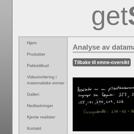
get
Hjem
Analyse av datama
Produkter
Tilbake til emne-oversikt
Pakketilbud
Videoinnføring i
matematiske emner
Galleri
Nedlastninger
Kjente realister
Kontakt