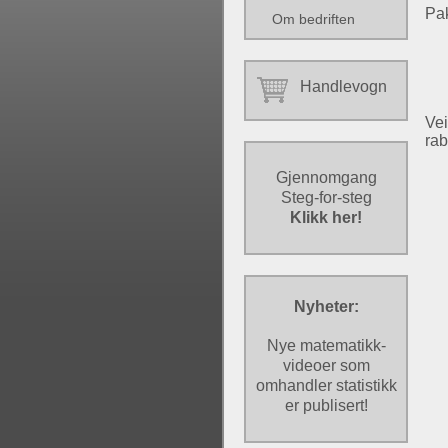
Pak
Om bedriften
Handlevogn
Vei
rab
Gjennomgang
Steg-for-steg
Klikk her!
Nyheter:
Nye matematikk-
videoer som
omhandler statistikk
er publisert!