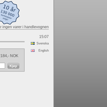
r ingen varer i handlevognen
15:07
Svenska
English
2184,- NOK