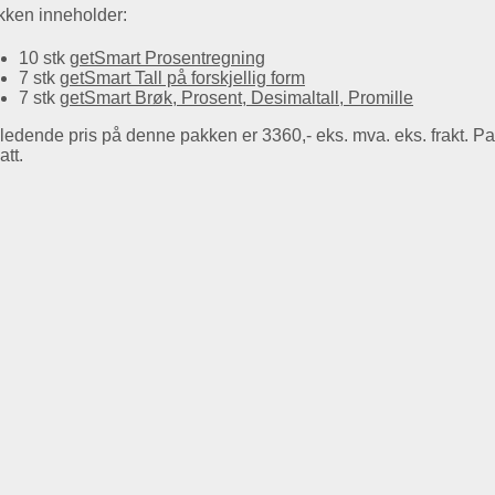
ken inneholder:
10 stk
getSmart Prosentregning
7 stk
getSmart Tall på forskjellig form
7 stk
getSmart Brøk, Prosent, Desimaltall, Promille
ledende pris på denne pakken er 3360,- eks. mva. eks. frakt. P
att.