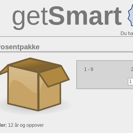
get
Smart
Du ha
rosentpakke
1 - 9
er:
12 år og oppover