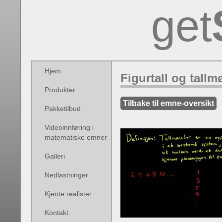
get
Hjem
Figurtall og tallm
Produkter
Tilbake til emne-oversikt
Pakketilbud
Videoinnføring i
matematiske emner
Galleri
Nedlastninger
Kjente realister
Kontakt