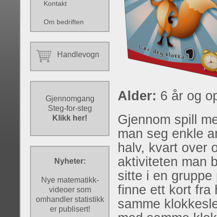
Kontakt
Om bedriften
Handlevogn
Alder:
6 år og o
Gjennomgang
Steg-for-steg
Gjennom spill m
Klikk her!
man seg enkle an
halv, kvart over 
aktiviteten man 
Nyheter:
sitte i en grupp
Nye matematikk-
finne ett kort fr
videoer som
omhandler statistikk
samme klokkeslett
er publisert!