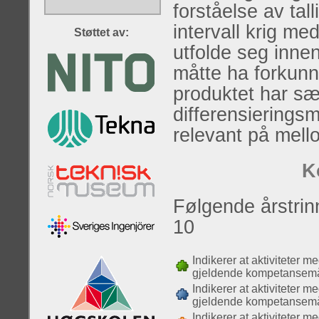
forståelse av tal
intervall krig me
Støttet av:
utfolde seg inne
måtte ha forkunn
produktet har sæ
differensieringsm
relevant på mell
K
Følgende årstrinn
10
Indikerer at aktiviteter m
gjeldende kompetansemå
Indikerer at aktiviteter m
gjeldende kompetansemå
Indikerer at aktiviteter m