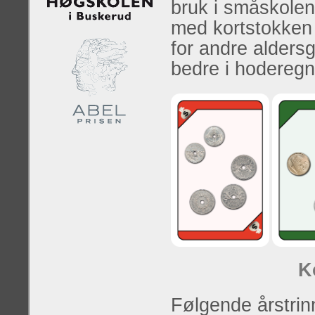
bruk i småskolen
med kortstokken 
for andre aldersg
bedre i hoderegn
K
Følgende årstrinn