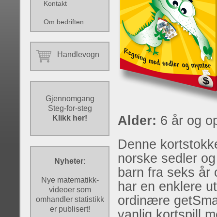
Kontakt
Om bedriften
Handlevogn
Gjennomgang
Steg-for-steg
Alder:
6 år og o
Klikk her!
Denne kortstokk
norske sedler og
Nyheter:
barn fra seks år
Nye matematikk-
har en enklere u
videoer som
ordinære getSmar
omhandler statistikk
er publisert!
vanlig kortspill 