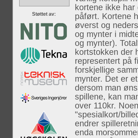
kortene ikke har 
Støttet av:
påført. Kortene 
øverst og neders
og mynter i midte
og mynter). Totalt
kortstokken der 
representert på f
forskjellige sam
mynter. Det er et
dersom man ønske
spillene, kan man
over 110kr. Noen
"spesialkort/bill
endrer spilleretni
enda morsommere.