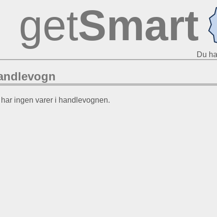
get
Smart
Du ha
andlevogn
har ingen varer i handlevognen.