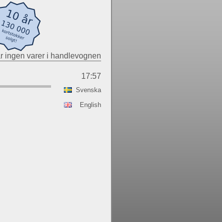
r ingen varer i handlevognen
17:57
Svenska
English