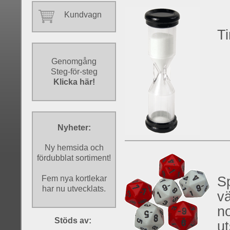
Kundvagn
T
Genomgång
Steg-för-steg
Klicka här!
Nyheter:
Ny hemsida och
fördubblat sortiment!
Fem nya kortlekar
S
har nu utvecklats.
vä
no
Stöds av:
ut