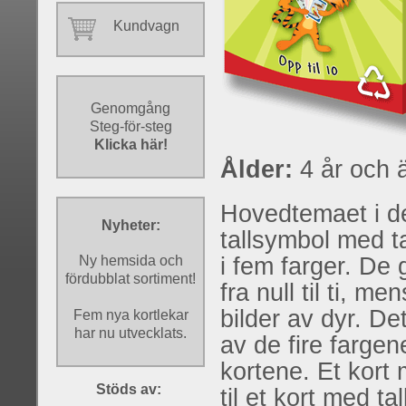
Kundvagn
Genomgång
Steg-för-steg
Klicka här!
Ålder:
4 år och ä
Hovedtemaet i de
Nyheter:
tallsymbol med t
Ny hemsida och
i fem farger. De 
fördubblat sortiment!
fra null til ti, m
bilder av dyr. De
Fem nya kortlekar
har nu utvecklats.
av de fire fargen
kortene. Et kort
Stöds av:
til et kort med t